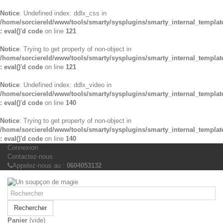
Notice
: Undefined index: ddlx_css in
/home/sorciereld/www/tools/smarty/sysplugins/smarty_internal_templat
: eval()'d code
on line
121
Notice
: Trying to get property of non-object in
/home/sorciereld/www/tools/smarty/sysplugins/smarty_internal_templat
: eval()'d code
on line
121
Notice
: Undefined index: ddlx_video in
/home/sorciereld/www/tools/smarty/sysplugins/smarty_internal_templat
: eval()'d code
on line
140
Notice
: Trying to get property of non-object in
/home/sorciereld/www/tools/smarty/sysplugins/smarty_internal_templat
: eval()'d code
on line
140
Connexion
Contactez-nous
Appelez-nous au :
0604053132
Rechercher
Panier
(vide)