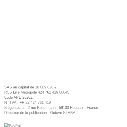
Mentions légales
Identification
Raison sociale Histoire en Soi...e
Nom responsable Téjédor
Prénom responsable Catherine
Siège social Villeneuve de la Raho
Code postal 66180
Ville Villenevue de la Raho
Pays FRANCE
Téléphone 0604053132
E-mail contact@sorciere.pro
Site web www.sorciere.pro
Code APE/NAF 2740Z
OVH
SAS au capital de 10 069 020 €
RCS Lille Métropole 424 761 419 00045
Code APE 2620Z
N° TVA : FR 22 424 761 419
Siège social : 2 rue Kellermann - 59100 Roubaix - France.
Directeur de la publication : Octave KLABA